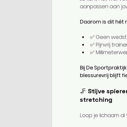
aanpassen aan jou
Daarom is dit hét 
✅ Geen wedstri
✅ Pijnvrij train
✅ Millimeterwer
Bij De Sportpraktijk
blessurevrij blijft f
🦵 
Stijve spier
stretching
Loop je lichaam al 