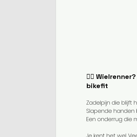
🚴‍♂️ 
Wielrenner? 
bikefit
Zadelpijn die blijft
Slapende handen bij
Een onderrug die mo
Je kent het wel. Ve