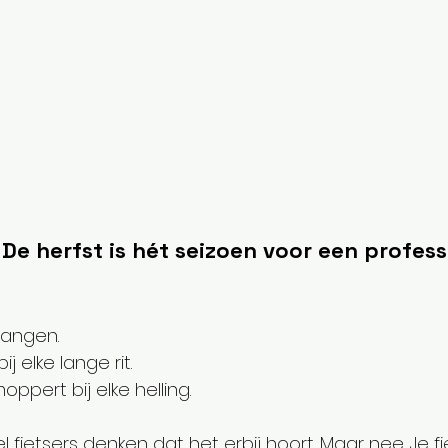
De herfst is hét seizoen voor een profess
 hangen.
 elke lange rit.
ppert bij elke helling.
el fietsers denken dat het erbij hoort. Maar nee. Je f