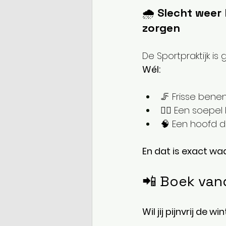
🌧️ 
Slecht weer 
zorgen
De Sportpraktijk is
Wél:
🦵 Frisse benen
🧘‍♀️ Een soep
🧠 Een hoofd da
En dat is exact wa
📲 Boek van
Wil jij pijnvrij de