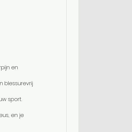
pijn en 
en blessurevrij 
uw sport.
eus, en je 