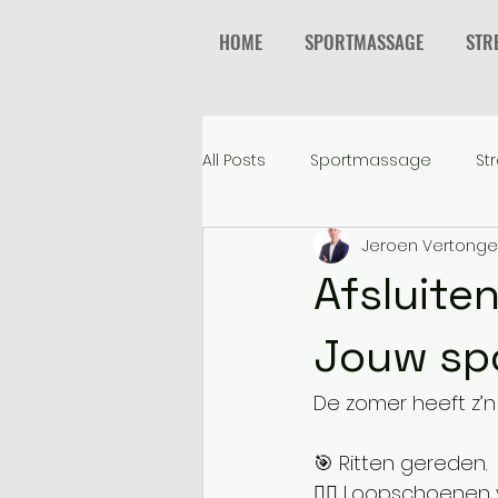
HOME
SPORTMASSAGE
STR
All Posts
Sportmassage
St
Jeroen Vertong
Afsluiten
Jouw spo
De zomer heeft z’
🎯 Ritten gereden.
🏃‍♂️ Loopschoenen 