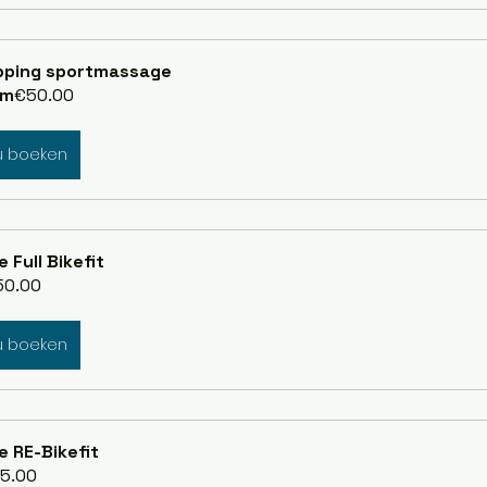
pping sportmassage
om
€50.00
u boeken
te Full Bikefit
50.00
u boeken
te RE-Bikefit
5.00