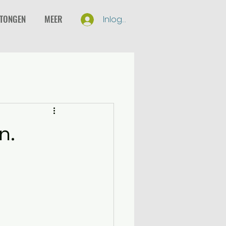
RTONGEN
MEER
Inloggen
n.