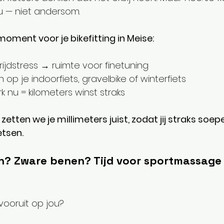
 — niet andersom.
moment voor je bikefitting in Meise:
jdstress → ruimte voor finetuning
en op je indoorfiets, gravelbike of winterfiets
k nu = kilometers winst straks
 zetten we je millimeters juist, zodat jij straks soepe
ietsen.
en? Zware benen? Tijd voor sportmassage 
vooruit op jou?