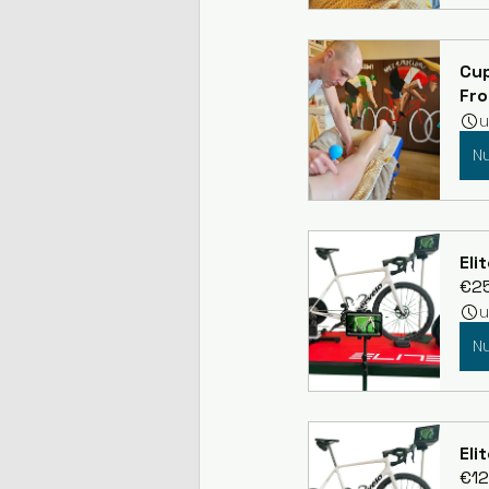
Cu
Fr
u
N
Eli
€2
u
N
Eli
€12