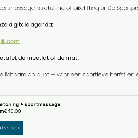
ortmassage, stretching of bikefitting bij De Sportprak
onze digitale agenda:
ijk.com
tafel, de meetlat of de mat.
 lichaam op punt — voor een sportieve herfst en 
etching + sportmassage
om
€40.00
u boeken