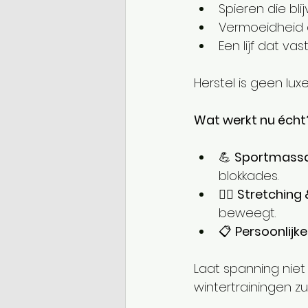
Spieren die bl
Vermoeidheid 
Een lijf dat vas
Herstel is geen lux
Wat werkt nu écht
💪 
Sportmassa
blokkades.
🧘‍♂️ 
Stretching 
beweegt.
📋 
Persoonlijke 
Laat spanning niet b
wintertrainingen z