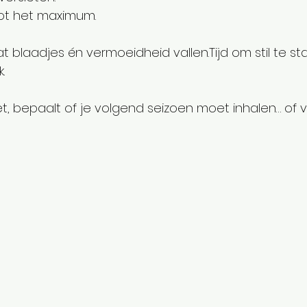
tot het maximum.
at blaadjes én vermoeidheid vallen.Tijd om stil te sta
k.
t, bepaalt of je volgend seizoen moet inhalen… of v