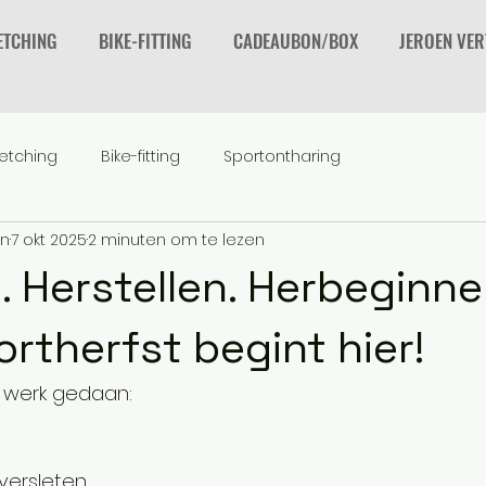
ETCHING
BIKE-FITTING
CADEAUBON/BOX
JEROEN VE
retching
Bike-fitting
Sportontharing
en
7 okt 2025
2 minuten om te lezen
. Herstellen. Herbeginne
rtherfst begint hier!
n werk gedaan:
versleten.