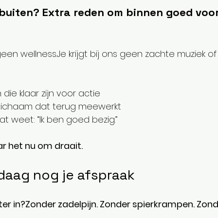
buiten? Extra reden om binnen goed voor 
 geen 
wellness.Je
 krijgt bij ons geen zachte muziek o
 die klaar zijn voor actie
el lichaam dat terug meewerkt
t weet: “Ik ben goed bezig.”
ar het nu om draait.
daag nog je afspraak
 winter in?Zonder zadelpijn. Zonder spierkrampen. Zo