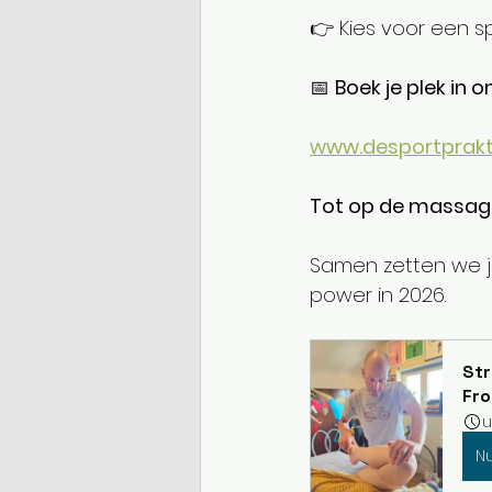
👉 Kies voor een sp
📅 
Boek je plek in 
www.desportprakt
Tot op de massage
Samen zetten we je
power in 2026.
Str
Fr
u
N