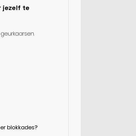
jezelf te 
f geurkaarsen.
nder blokkades?