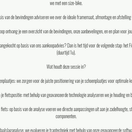
we met een size-bike.
sis van de bevindingen adviseren we over de ideale framemaat, afmontage en afstelling 
oop ontvang je een overzicht van de bevindingen, onze aanbevelingen, en en plan voor jo
aangekocht op basis van ons aankoopadvies? Dan is het tijd voor de volgende stap: het F
(duurtijd 1u).
Wat houdt deze sessie in?
enplaatjes: we zorgen voor de juiste positionering van je schoenplaatjes voor optimale 
 je fietspositie: met behulp van geavanceerde technologie analyseren we je houding en 
fiets: op basis van de analyse voeren we directe aanpassingen uit aan je zadelhoogte, s
componenten.
aalslaganalyse: we evalueren je traptechniek met behulp van onze geavanceerde softw