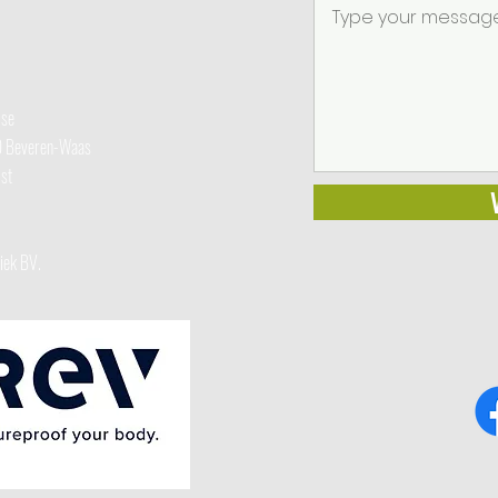
ise
20 Beveren-Waas
st
miek BV.