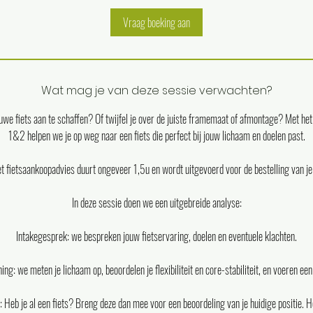
0
Vraag boeking aan
m
i
n
.
Wat mag je van deze sessie verwachten?
euwe fiets aan te schaffen? Of twijfel je over de juiste framemaat of afmontage? Met he
1&2 helpen we je op weg naar een fiets die perfect bij jouw lichaam en doelen past.
et fietsaankoopadvies duurt ongeveer 1,5u en wordt uitgevoerd voor de bestelling van je 
In deze sessie doen we een uitgebreide analyse:
Intakegesprek: we bespreken jouw fietservaring, doelen en eventuele klachten.
g: we meten je lichaam op, beoordelen je flexibiliteit en core-stabiliteit, en voeren een
: Heb je al een fiets? Breng deze dan mee voor een beoordeling van je huidige positie. H