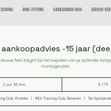
ETCHING
BIKE-FITTING
CADEAUBON/BOX
JEROEN VE
s aankoopadvies -15 jaar (deel
ieuwe fiets begint bij het bepalen van je optimale fiets
montage plan.
175
euro
2 uur 30 min.
2
€ 175
u
u
ing Club, Knokke
|
REV Training Club, Beveren
|
De Sportprakt
r
3