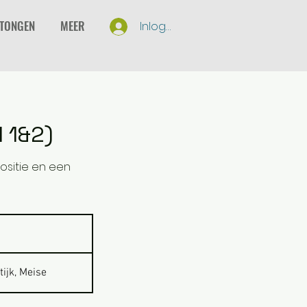
RTONGEN
MEER
Inloggen
 1&2)
positie en een
ijk, Meise