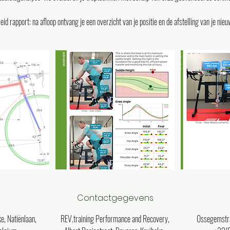
id rapport: na afloop ontvang je een overzicht van je positie en de afstelling van je nieu
Contactgegevens
e, Natiënlaan,
REV.training Performance and Recovery,
Ossegemstra