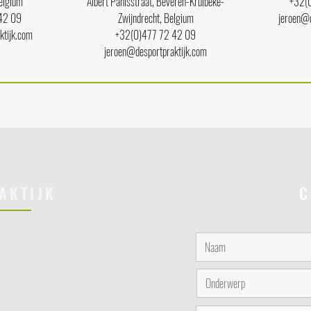
elgium
Albert Panisstraat, Beveren-Kruibeke-
+32(
42 09
Zwijndrecht, Belgium
jeroen@d
ktijk.com
+32(0)477 72 42 09
jeroen@desportpraktijk.com
AKTIJK
C