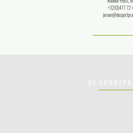
Knokke-Heist, B
+32(0)477 72 
jeroen@desportpra
DE SPORTPR