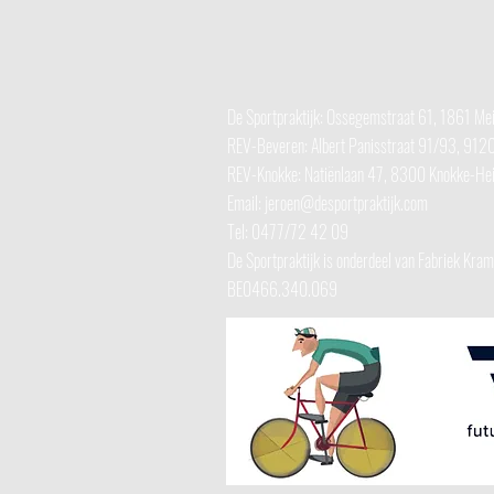
De Sportpraktijk: Ossegemstraat 61, 1861 Me
REV-Beveren: Albert Panisstraat 91/93, 91
REV-Knokke:
Natiënlaan 47, 8300 Knokke-Hei
Email:
jeroen@desportpraktijk.com
Tel: 0477/72 42 09
De Sportpraktijk is onderdeel van Fabriek Kra
BE0466.340.069