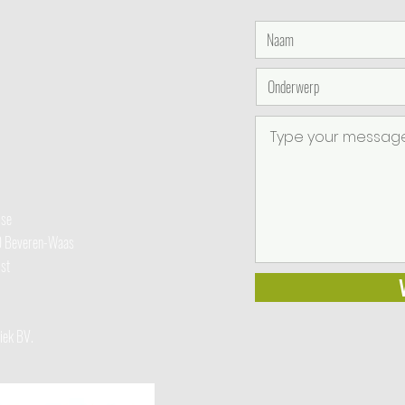
ise
20 Beveren-Waas
st
miek BV.