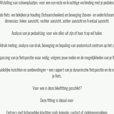
Afstelling van schoenplaatjes: voor een correcte en krachtige verbinding met je pedalen
e fiets: we bekijken je houding (lichaamshoeken) en beweging (boven- en onderlichaam)
dimensies: linker aanzicht, rechter aanzicht, achter aanzicht en frontaal aanzicht.
Analyse van je pedaalslag: voor wie alles uit zijn of haar trap wil halen.
ldruk meting, analyse van druk, beweging en bepaling van anatomisch centrum op het z
passing van je fietspositie waar nodig, volgens jouw noden en de mogelijkheden van je fi
uidelijke inzichten en aanbevelingen + een rapport van je dynamische fietspositie en de 
je fiets.
Voor wie is deze bikefitting geschikt?
Deze fitting is ideaal voor:
Fietsers met lichamelijke klachten zoals kniepijn, ruglast of zadelongemakken.