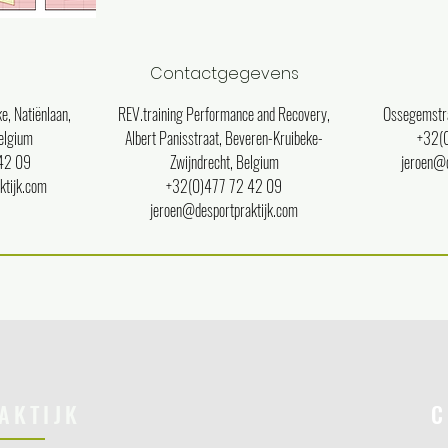
Contactgegevens
e, Natiënlaan,
REV.training Performance and Recovery,
Ossegemstra
elgium
Albert Panisstraat, Beveren-Kruibeke-
+32(
42 09
Zwijndrecht, Belgium
jeroen@d
ktijk.com
+32(0)477 72 42 09
jeroen@desportpraktijk.com
AKTIJK
C