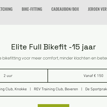
ETCHING
BIKE-FITTING
CADEAUBON/BOX
JEROEN VE
Elite Full Bikefit -15 jaar
e bikefitting voor meer comfort, minder klachten en beter
Vanaf
150
2 uur
2
Vanaf € 150
euro
u
u
ing Club, Knokke
|
REV Training Club, Beveren
|
De Sportprakt
r