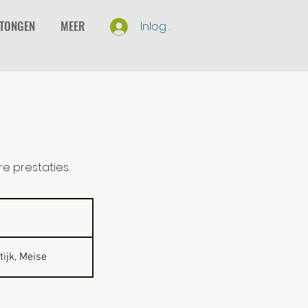
RTONGEN
MEER
Inloggen
e prestaties.
ijk, Meise