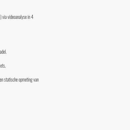
.
 via videoanalyse in 4
adel.
ets.
een statische opmeting van