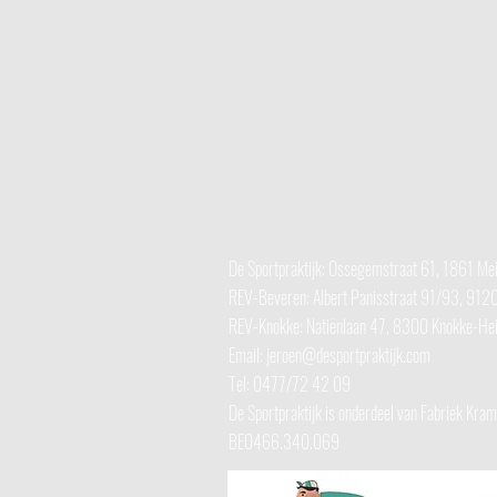
De Sportpraktijk: Ossegemstraat 61, 1861 Me
REV-Beveren: Albert Panisstraat 91/93, 91
REV-Knokke:
Natiënlaan 47, 8300 Knokke-Hei
Email:
jeroen@desportpraktijk.com
Tel: 0477/72 42 09
De Sportpraktijk is onderdeel van Fabriek Kra
BE0466.340.069