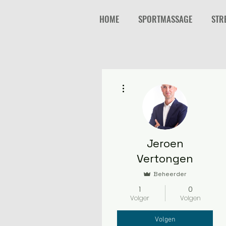
HOME
SPORTMASSAGE
STR
Meer acties
Jeroen
Vertongen
Beheerder
1
0
Volger
Volgen
Volgen