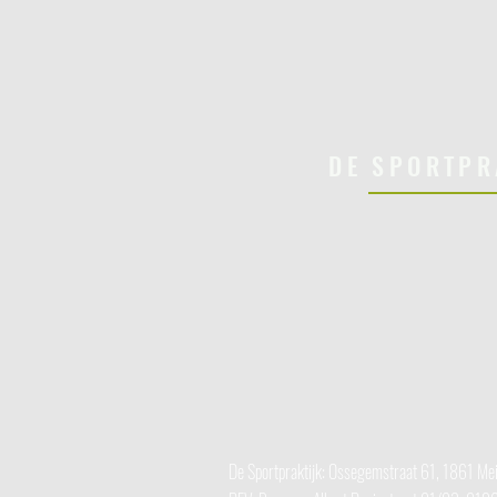
DE SPORTPR
De Sportpraktijk: Ossegemstraat 61, 1861 Me