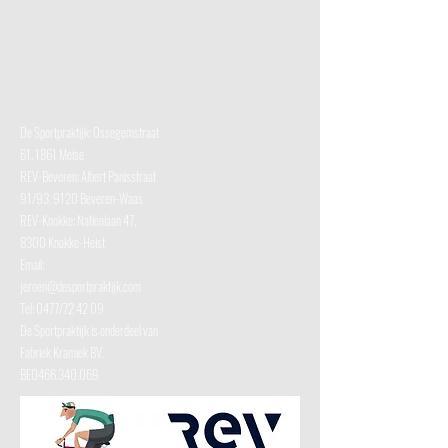
De Sportpraktijk: Ossegemstraat
61, 1861 Meise
REV-Beveren: Albert Panisstraat
91/93, 9120 Beveren-Waas
REV-Knokke:
Natiënlaan 47,
8300 Knokke-Heist
Email:
jeroen@desportpraktijk.com
Tel: 0477/72 42 09
De Sportpraktijk is onderdeel van
Fabriek Kramiek BV.
BE0466.340.069